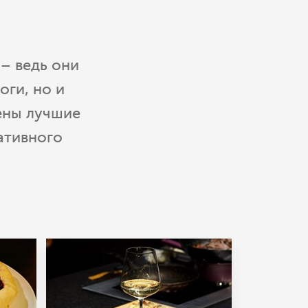
– ведь они
оги, но и
ены лучшие
ативного