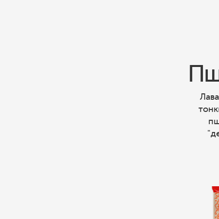
Пш
Лава
тонк
пш
"д