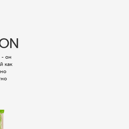
ION
 - он
й как
пно
тно