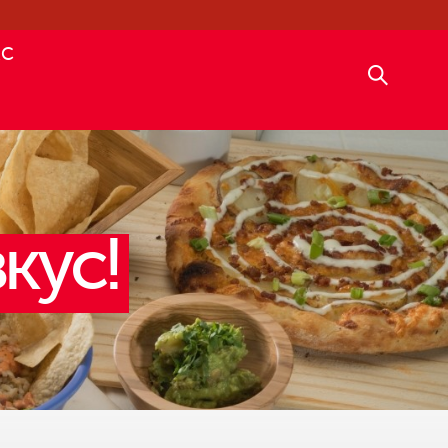
АС
кус!