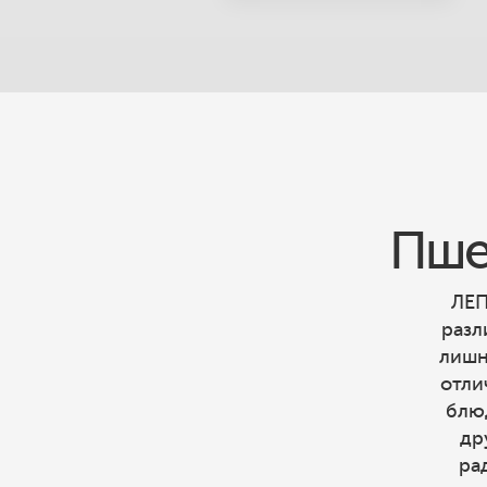
Пше
ЛЕП
разл
лишн
отли
блю
др
ра