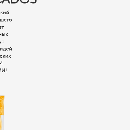
ский
сшего
ет
ных
ут
 идей
ских
И
МИ!