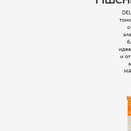
DEL
тонк
с
эл
б
идеа
и о
НА