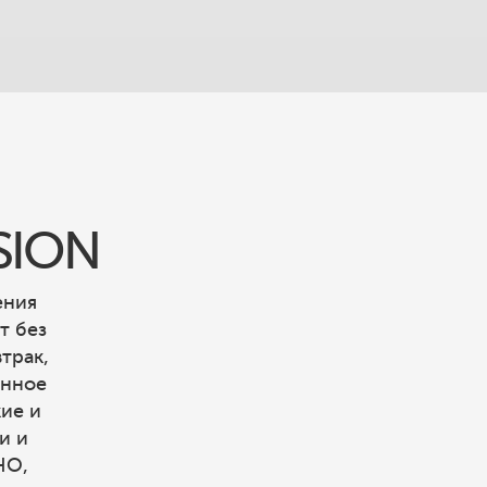
SION
ения
т без
трак,
енное
ие и
и и
НО,