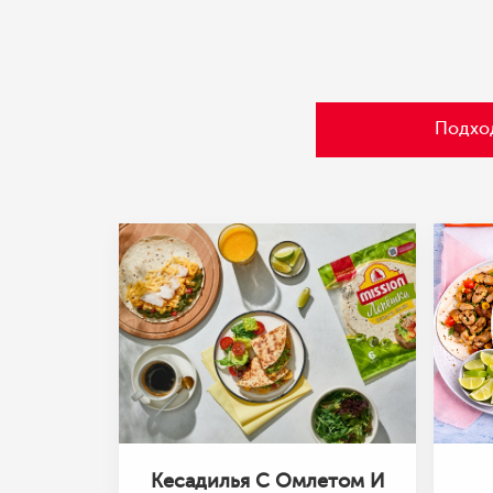
Подхо
Кесадилья С Омлетом И