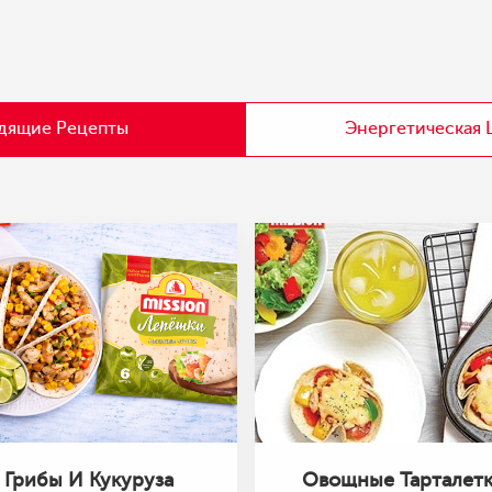
дящие Рецепты
Энергетическая 
Грибы И Кукуруза
Овощные Тарталет