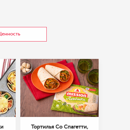
Ценность
ки
Тортилья Со Спагетти,