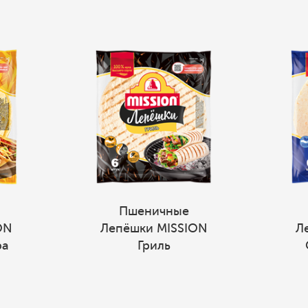
Пшеничные
ON
Лепёшки MISSION
Л
ра
Гриль