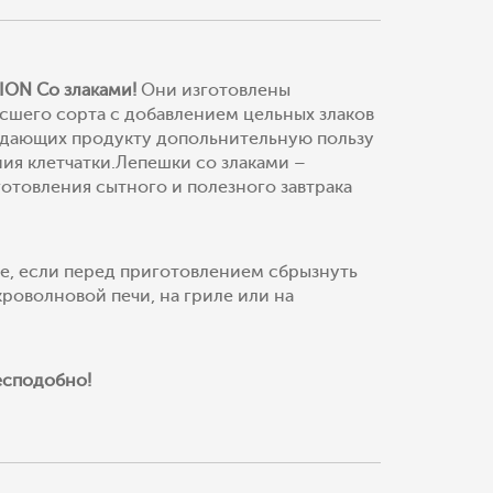
SION
Со злаками!
Они изготовлены
сшего сорта с добавлением цельных злаков
идающих продукту допольнительную пользу
ния клетчатки.Лепешки со злаками –
готовления сытного и полезного завтрака
е, если перед приготовлением сбрызнуть
кроволновой печи, на гриле или на
бесподобно!