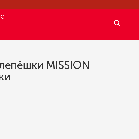
АС
лепёшки MISSION
ки