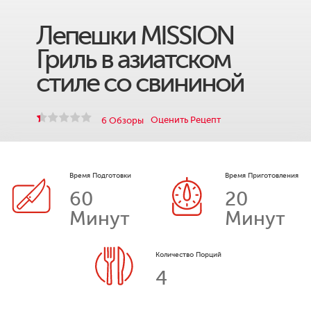
Лепешки MISSION
Гриль в азиатском
стиле со свининой
Оценить Рецепт
6 Обзоры
Время Подготовки
Время Приготовления
60
20
Минут
Минут
Количество Порций
4